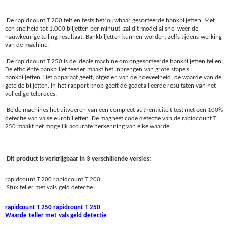
De rapidcount T 200 telt en tests betrouwbaar gesorteerde bankbiljetten. Met
een snelheid tot 1.000 biljetten per minuut, zal dit model al snel weer de
nauwkeurige telling resultaat. Bankbiljetten kunnen worden, zelfs tijdens werking
van de machine,
De rapidcount T 250 is de ideale machine om ongesorteerde bankbiljetten tellen.
De efficiënte bankbiljet feeder maakt het inbrengen van grote stapels
bankbiljetten. Het apparaat geeft, afgezien van de hoeveelheid, de waarde van de
getelde biljetten. In het rapport knop geeft de gedetailleerde resultaten van het
volledige telproces.
Beide machines het uitvoeren van een compleet authenticiteit test met een 100%
detectie van valse eurobiljetten. De magneet code detectie van de rapidcount T
250 maakt het mogelijk accurate herkenning van elke waarde.
Dit product is verkrijgbaar in 3 verschillende versies:
rapidcount T 200
rapidcount T 200
Stuk teller met vals geld detectie
rapidcount T 250
rapidcount T 250
Waarde teller met vals geld detectie